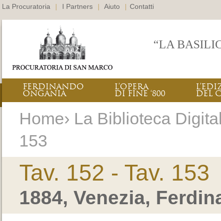
La Procuratoria
|
I Partners
|
Aiuto
|
Contatti
“LA BASILI
FERDINANDO
L’OPERA
L’EDI
ONGANIA
DI FINE ‘800
DEL 
Home› La Biblioteca Digitale
153
Tav. 152 - Tav. 153
1884, Venezia, Ferdi