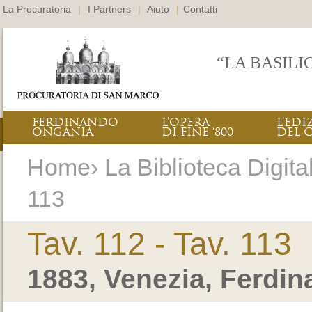
La Procuratoria
|
I Partners
|
Aiuto
|
Contatti
“LA BASILI
FERDINANDO
L’OPERA
L’EDI
ONGANIA
DI FINE ‘800
DEL 
Home› La Biblioteca Digitale
113
Tav. 112 - Tav. 113
1883, Venezia, Ferdi