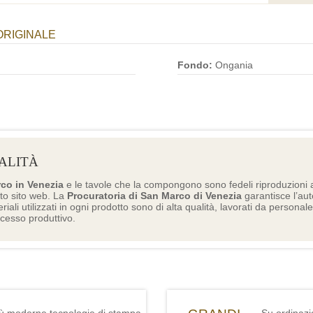
ORIGINALE
Fondo:
Ongania
ALITÀ
rco in Venezia
e le tavole che la compongono sono fedeli riproduzioni a
to sito web. La
Procuratoria di San Marco di Venezia
garantisce l’aute
eriali utilizzati in ogni prodotto sono di alta qualità, lavorati da personal
ocesso produttivo.