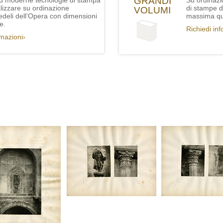
GRANDI
iù moderne tecnologie di stampa
Su ordinazi
lizzare su ordinazione
di stampe de
VOLUMI
fedeli dell’Opera con dimensioni
massima qua
e.
Richiedi in
rmazioni›