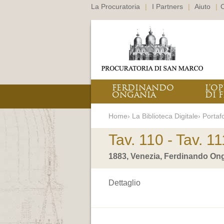
La Procuratoria
|
I Partners
|
Aiuto
|
C
FERDINANDO
L’O
ONGANIA
DI F
Home› La Biblioteca Digitale› Portafo
Tav. 110 - Tav. 11
1883, Venezia, Ferdinando Ong
Dettaglio