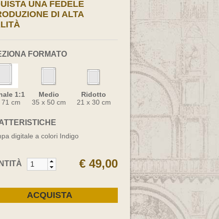
UISTA UNA FEDELE
RODUZIONE DI ALTA
LITÀ
EZIONA FORMATO
nale 1:1
Medio
Ridotto
x 71 cm
35 x 50 cm
21 x 30 cm
ATTERISTICHE
pa digitale a colori Indigo
€ 49,00
NTITÀ