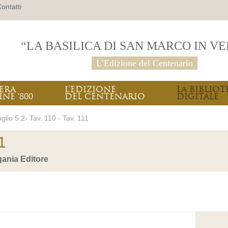
ontatti
“LA BASILICA DI SAN MARCO IN V
L’Edizione del Centenario
PERA
L’EDIZIONE
LA BIBLIOT
INE ‘800
DEL CENTENARIO
DIGITALE
glio 5.2› Tav. 110 - Tav. 111
1
ania Editore