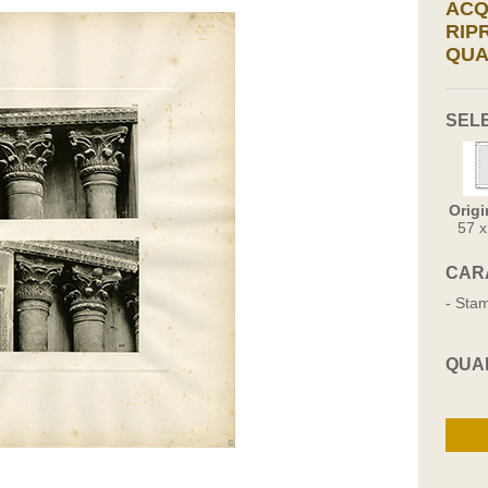
ACQ
RIP
QUA
SEL
Origi
57 
CAR
- Stam
QUA