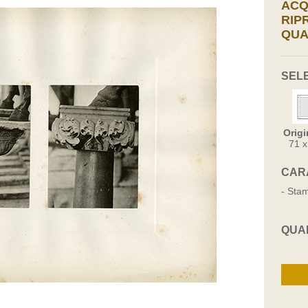
ACQ
RIP
QUA
SEL
Origi
71 
CAR
- Stam
QUA