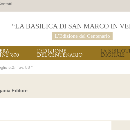
ontatti
“LA BASILICA DI SAN MARCO IN V
L’Edizione del Centenario
PERA
L’EDIZIONE
LA BIBLIOT
INE ‘800
DEL CENTENARIO
DIGITALE
glio 5.2› Tav. 88 *
ania Editore