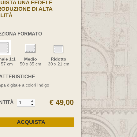
UISTA UNA FEDELE
RODUZIONE DI ALTA
LITÀ
EZIONA FORMATO
nale 1:1
Medio
Ridotto
x 57 cm
50 x 35 cm
30 x 21 cm
ATTERISTICHE
pa digitale a colori Indigo
€ 49,00
NTITÀ