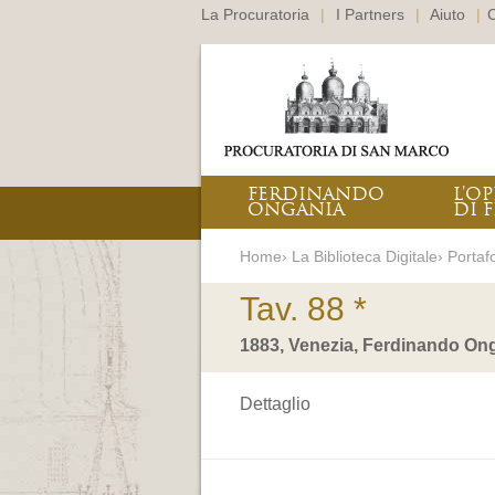
La Procuratoria
|
I Partners
|
Aiuto
|
C
FERDINANDO
L’O
ONGANIA
DI F
Home› La Biblioteca Digitale› Portafo
Tav. 88 *
1883, Venezia, Ferdinando Ong
Dettaglio