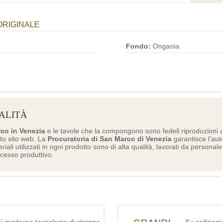
ORIGINALE
Fondo:
Ongania
ALITÀ
rco in Venezia
e le tavole che la compongono sono fedeli riproduzioni a
to sito web. La
Procuratoria di San Marco di Venezia
garantisce l’aute
eriali utilizzati in ogni prodotto sono di alta qualità, lavorati da personal
ocesso produttivo.