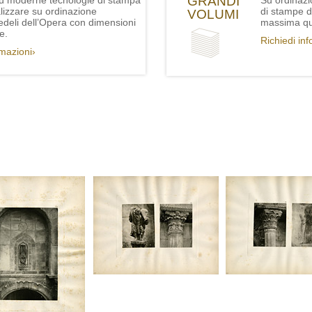
GRANDI
iù moderne tecnologie di stampa
Su ordinazi
lizzare su ordinazione
di stampe de
VOLUMI
fedeli dell’Opera con dimensioni
massima qua
e.
Richiedi in
rmazioni›