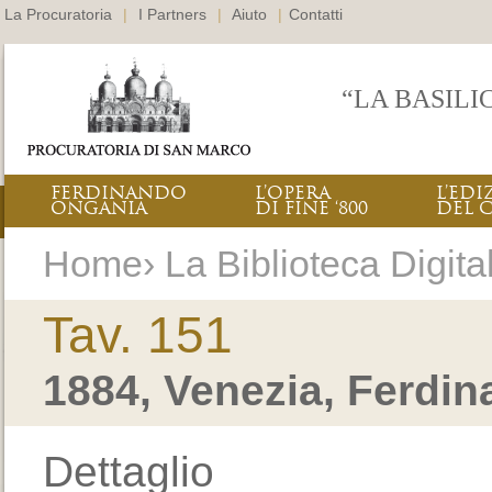
La Procuratoria
|
I Partners
|
Aiuto
|
Contatti
“LA BASILI
FERDINANDO
L’OPERA
L’EDI
ONGANIA
DI FINE ‘800
DEL 
Home› La Biblioteca Digital
Tav. 151
1884, Venezia, Ferdi
Dettaglio