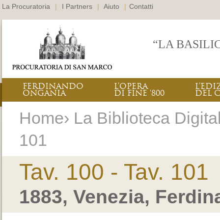
La Procuratoria
|
I Partners
|
Aiuto
|
Contatti
“LA BASILI
FERDINANDO
L’OPERA
L’EDI
ONGANIA
DI FINE ‘800
DEL 
Home› La Biblioteca Digitale
101
Tav. 100 - Tav. 101
1883, Venezia, Ferdi