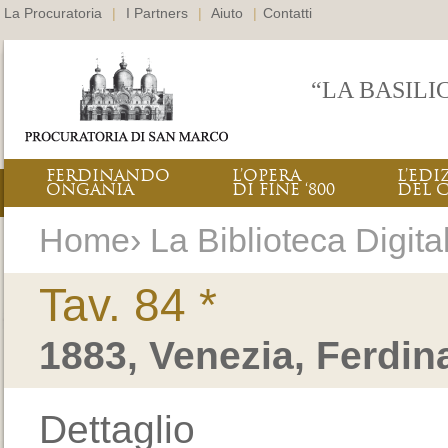
La Procuratoria
|
I Partners
|
Aiuto
|
Contatti
“LA BASILI
FERDINANDO
L’OPERA
L’EDI
ONGANIA
DI FINE ‘800
DEL 
Home› La Biblioteca Digitale
Tav. 84 *
1883, Venezia, Ferdi
Dettaglio