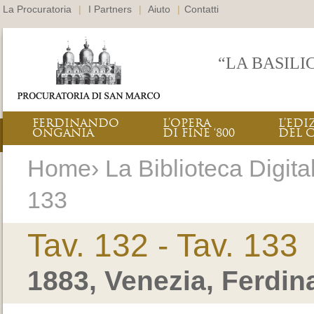
La Procuratoria
|
I Partners
|
Aiuto
|
Contatti
“LA BASILI
FERDINANDO
L’OPERA
L’EDI
ONGANIA
DI FINE ‘800
DEL 
Home› La Biblioteca Digitale
133
Tav. 132 - Tav. 133
1883, Venezia, Ferdi