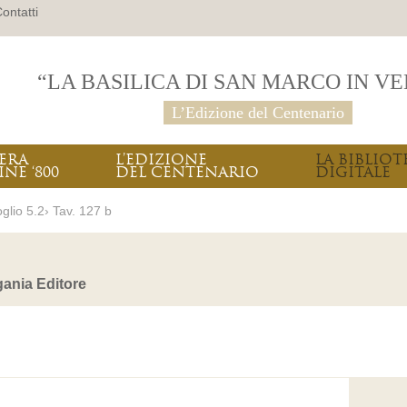
ontatti
“LA BASILICA DI SAN MARCO IN V
L’Edizione del Centenario
PERA
L’EDIZIONE
LA BIBLIOT
INE ‘800
DEL CENTENARIO
DIGITALE
glio 5.2› Tav. 127 b
ania Editore