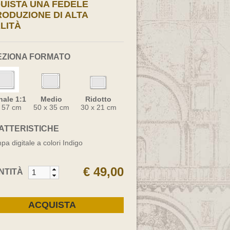
UISTA UNA FEDELE
RODUZIONE DI ALTA
LITÀ
EZIONA FORMATO
nale 1:1
Medio
Ridotto
x 57 cm
50 x 35 cm
30 x 21 cm
ATTERISTICHE
pa digitale a colori Indigo
€ 49,00
NTITÀ