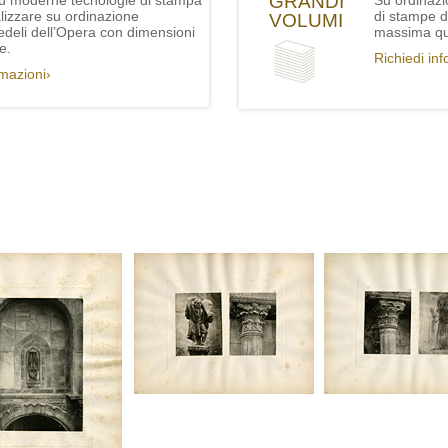
GRANDI
iù moderne tecnologie di stampa
Su ordinazi
lizzare su ordinazione
di stampe de
VOLUMI
fedeli dell’Opera con dimensioni
massima qua
e.
Richiedi in
rmazioni›