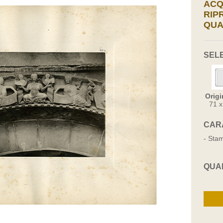
ACQ
RIP
QUA
SEL
Origi
71 
CAR
- Stam
QUA