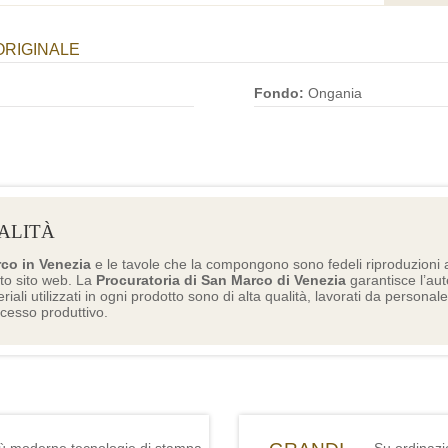
ORIGINALE
Fondo:
Ongania
ALITÀ
rco in Venezia
e le tavole che la compongono sono fedeli riproduzioni a
to sito web. La
Procuratoria di San Marco di Venezia
garantisce l’aute
eriali utilizzati in ogni prodotto sono di alta qualità, lavorati da personal
ocesso produttivo.