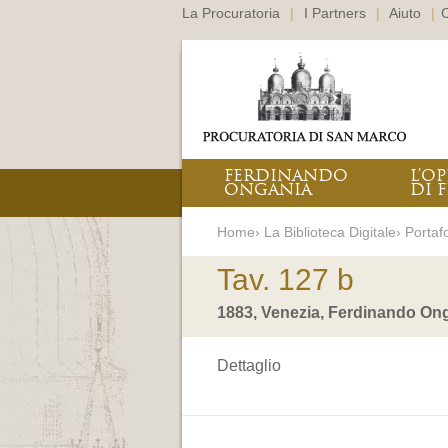
La Procuratoria
|
I Partners
|
Aiuto
|
C
FERDINANDO
L’O
ONGANIA
DI F
Home› La Biblioteca Digitale› Portafo
Tav. 127 b
1883, Venezia, Ferdinando Ong
Dettaglio