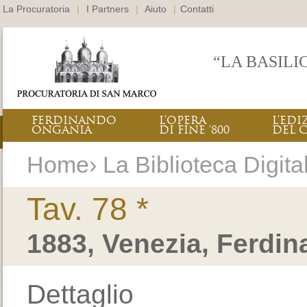
La Procuratoria
|
I Partners
|
Aiuto
|
Contatti
“LA BASILI
FERDINANDO
L’OPERA
L’EDI
ONGANIA
DI FINE ‘800
DEL 
Home› La Biblioteca Digitale
Tav. 78 *
1883, Venezia, Ferdi
Dettaglio