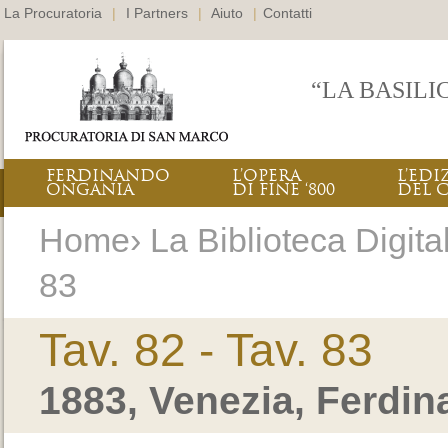
La Procuratoria
|
I Partners
|
Aiuto
|
Contatti
“LA BASILI
FERDINANDO
L’OPERA
L’EDI
ONGANIA
DI FINE ‘800
DEL 
Home› La Biblioteca Digitale
83
Tav. 82 - Tav. 83
1883, Venezia, Ferdi