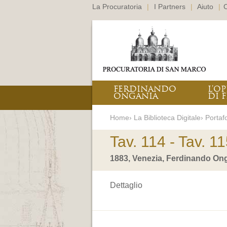
La Procuratoria
|
I Partners
|
Aiuto
|
C
FERDINANDO
L’O
ONGANIA
DI F
Home› La Biblioteca Digitale› Portafo
Tav. 114 - Tav. 1
1883, Venezia, Ferdinando Ong
Dettaglio