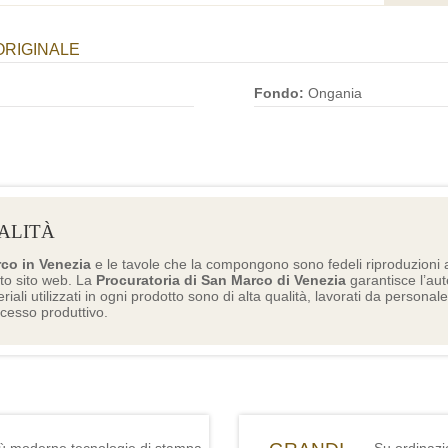
ORIGINALE
Fondo:
Ongania
ALITÀ
rco in Venezia
e le tavole che la compongono sono fedeli riproduzioni a
to sito web. La
Procuratoria di San Marco di Venezia
garantisce l’aute
eriali utilizzati in ogni prodotto sono di alta qualità, lavorati da personal
ocesso produttivo.