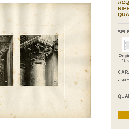
ACQ
RIP
QUA
SEL
Origi
71 
CAR
- Stam
QUA