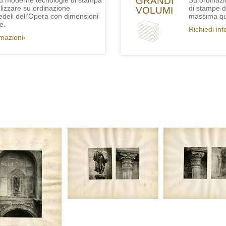
GRANDI
iù moderne tecnologie di stampa
Su ordinazi
lizzare su ordinazione
di stampe de
VOLUMI
fedeli dell’Opera con dimensioni
massima qua
e.
Richiedi in
rmazioni›