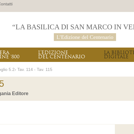
ontatti
“LA BASILICA DI SAN MARCO IN V
L’Edizione del Centenario
PERA
L’EDIZIONE
LA BIBLIOT
INE ‘800
DEL CENTENARIO
DIGITALE
glio 5.2› Tav. 114 - Tav. 115
15
ania Editore