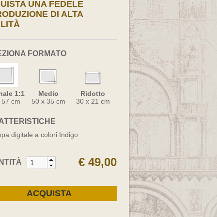
UISTA UNA FEDELE
RODUZIONE DI ALTA
LITÀ
EZIONA FORMATO
nale 1:1
Medio
Ridotto
x 57 cm
50 x 35 cm
30 x 21 cm
ATTERISTICHE
pa digitale a colori Indigo
€ 49,00
NTITÀ