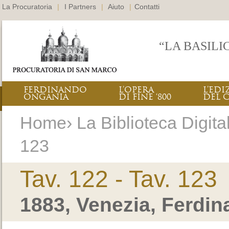
La Procuratoria
|
I Partners
|
Aiuto
|
Contatti
“LA BASILI
FERDINANDO
L’OPERA
L’EDI
ONGANIA
DI FINE ‘800
DEL 
Home› La Biblioteca Digitale
123
Tav. 122 - Tav. 123
1883, Venezia, Ferdi