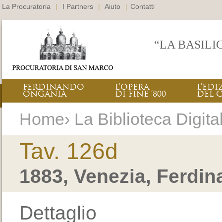
La Procuratoria
|
I Partners
|
Aiuto
|
Contatti
“LA BASILI
FERDINANDO
L’OPERA
L’EDI
ONGANIA
DI FINE ‘800
DEL 
Home› La Biblioteca Digital
Tav. 126d
1883, Venezia, Ferdi
Dettaglio