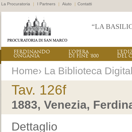
La Procuratoria
|
I Partners
|
Aiuto
|
Contatti
“LA BASILI
FERDINANDO
L’OPERA
L’EDI
ONGANIA
DI FINE ‘800
DEL 
Home› La Biblioteca Digital
Tav. 126f
1883, Venezia, Ferdi
Dettaglio