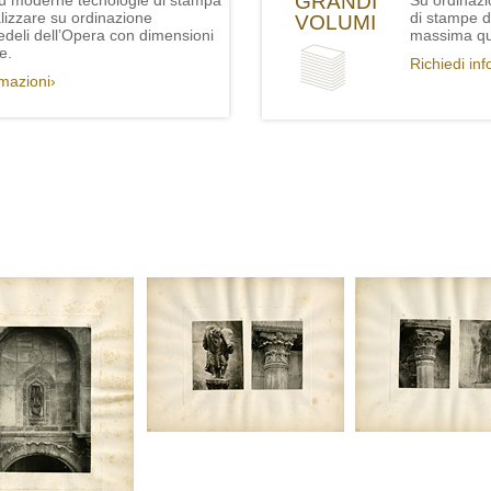
GRANDI
iù moderne tecnologie di stampa
Su ordinazi
lizzare su ordinazione
di stampe de
VOLUMI
fedeli dell’Opera con dimensioni
massima qua
e.
Richiedi in
rmazioni›