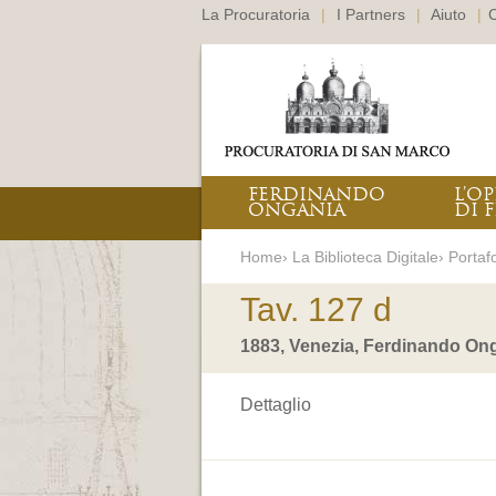
La Procuratoria
|
I Partners
|
Aiuto
|
C
FERDINANDO
L’O
ONGANIA
DI F
Home› La Biblioteca Digitale› Portafo
Tav. 127 d
1883, Venezia, Ferdinando Ong
Dettaglio