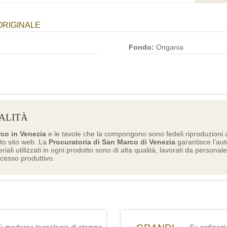
ORIGINALE
Fondo:
Ongania
ALITÀ
rco in Venezia
e le tavole che la compongono sono fedeli riproduzioni a
to sito web. La
Procuratoria di San Marco di Venezia
garantisce l’aute
eriali utilizzati in ogni prodotto sono di alta qualità, lavorati da personal
ocesso produttivo.