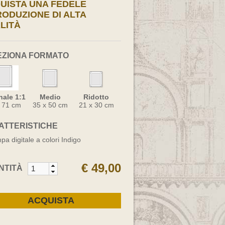
UISTA UNA FEDELE
RODUZIONE DI ALTA
LITÀ
EZIONA FORMATO
nale 1:1
Medio
Ridotto
x 71 cm
35 x 50 cm
21 x 30 cm
ATTERISTICHE
pa digitale a colori Indigo
€ 49,00
NTITÀ