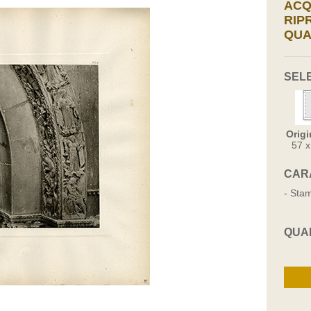
ACQ
RIP
QUA
SEL
Origi
57 
CAR
- Stam
QUA