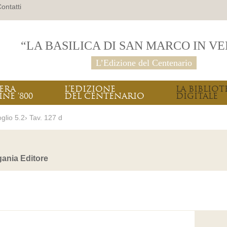
ontatti
“LA BASILICA DI SAN MARCO IN V
L’Edizione del Centenario
PERA
L’EDIZIONE
LA BIBLIOT
INE ‘800
DEL CENTENARIO
DIGITALE
glio 5.2› Tav. 127 d
ania Editore