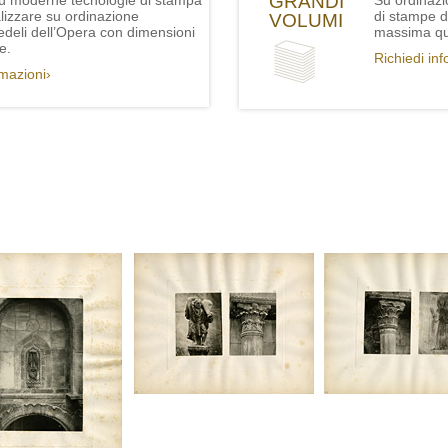
GRANDI
iù moderne tecnologie di stampa
Su ordinazi
lizzare su ordinazione
di stampe de
VOLUMI
fedeli dell’Opera con dimensioni
massima qua
e.
Richiedi in
rmazioni›