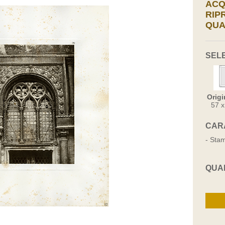
ACQ
RIP
QUA
SEL
Origi
57 
CAR
- Stam
QUA