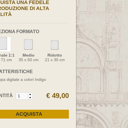
UISTA UNA FEDELE
RODUZIONE DI ALTA
LITÀ
EZIONA FORMATO
nale 1:1
Medio
Ridotto
x 71 cm
35 x 50 cm
21 x 30 cm
ATTERISTICHE
pa digitale a colori Indigo
€ 49,00
NTITÀ