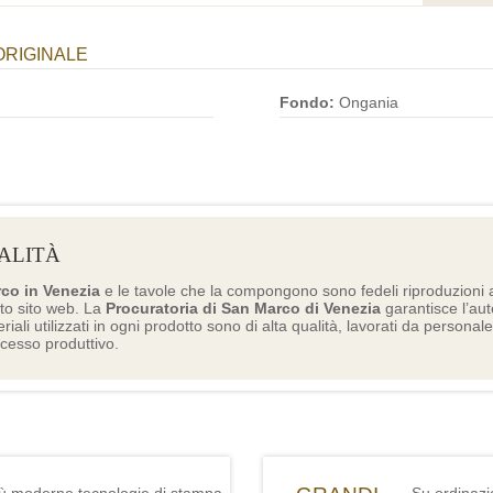
ORIGINALE
Fondo:
Ongania
ALITÀ
rco in Venezia
e le tavole che la compongono sono fedeli riproduzioni a
to sito web. La
Procuratoria di San Marco di Venezia
garantisce l’aute
eriali utilizzati in ogni prodotto sono di alta qualità, lavorati da personal
ocesso produttivo.