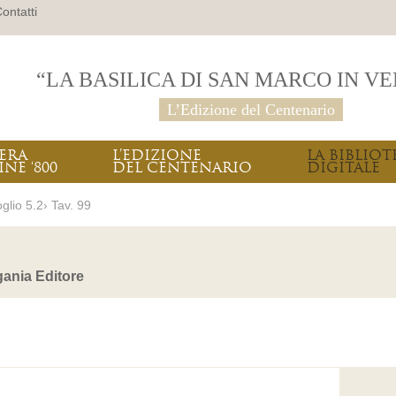
ontatti
“LA BASILICA DI SAN MARCO IN V
L’Edizione del Centenario
PERA
L’EDIZIONE
LA BIBLIOT
INE ‘800
DEL CENTENARIO
DIGITALE
glio 5.2› Tav. 99
ania Editore