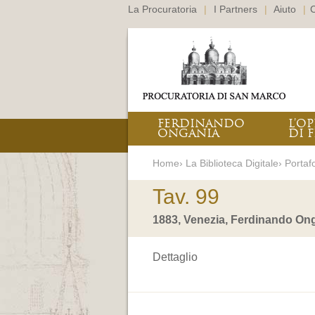
La Procuratoria
|
I Partners
|
Aiuto
|
C
FERDINANDO
L’O
ONGANIA
DI F
Home› La Biblioteca Digitale› Portafo
Tav. 99
1883, Venezia, Ferdinando Ong
Dettaglio