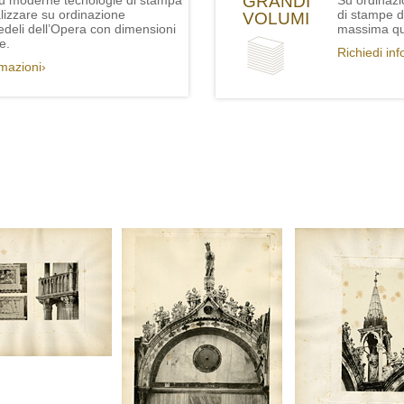
GRANDI
iù moderne tecnologie di stampa
Su ordinazi
lizzare su ordinazione
di stampe de
VOLUMI
fedeli dell’Opera con dimensioni
massima qua
e.
Richiedi in
rmazioni›