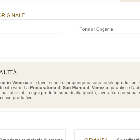
ORIGINALE
Fondo:
Ongania
ALITÀ
rco in Venezia
e le tavole che la compongono sono fedeli riproduzioni a
to sito web. La
Procuratoria di San Marco di Venezia
garantisce l’aute
eriali utilizzati in ogni prodotto sono di alta qualità, lavorati da personal
ocesso produttivo.