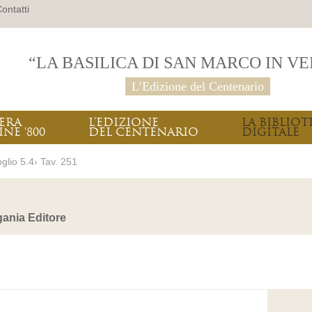
ontatti
“LA BASILICA DI SAN MARCO IN V
L’Edizione del Centenario
PERA
L’EDIZIONE
LA BIBLIOT
INE ‘800
DEL CENTENARIO
DIGITALE
glio 5.4› Tav. 251
ania Editore