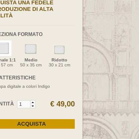
UISTA UNA FEDELE
RODUZIONE DI ALTA
LITÀ
EZIONA FORMATO
nale 1:1
Medio
Ridotto
x 57 cm
50 x 35 cm
30 x 21 cm
ATTERISTICHE
pa digitale a colori Indigo
€ 49,00
NTITÀ