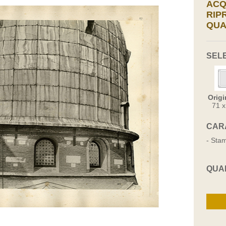
ACQ
RIP
QUA
SEL
Origi
71 
CAR
- Stam
QUA