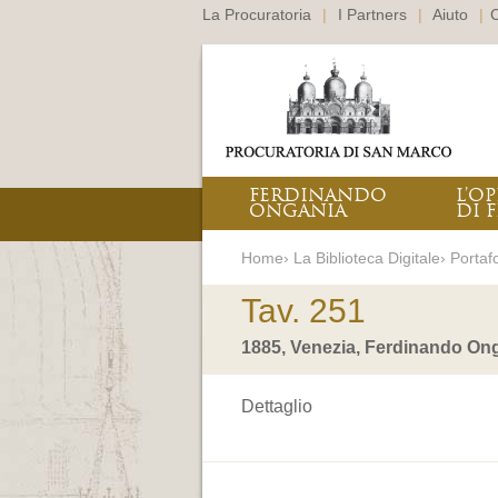
La Procuratoria
|
I Partners
|
Aiuto
|
C
FERDINANDO
L’O
ONGANIA
DI F
Home› La Biblioteca Digitale› Portafo
Tav. 251
1885, Venezia, Ferdinando Ong
Dettaglio