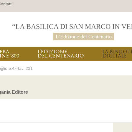
ontatti
“LA BASILICA DI SAN MARCO IN V
L’Edizione del Centenario
PERA
L’EDIZIONE
LA BIBLIOT
INE ‘800
DEL CENTENARIO
DIGITALE
glio 5.4› Tav. 231
ania Editore