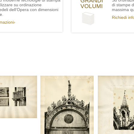
GRANDI
iù moderne tecnologie di stampa
Su ordinazi
lizzare su ordinazione
di stampe de
VOLUMI
fedeli dell’Opera con dimensioni
massima qua
e.
Richiedi in
rmazioni›