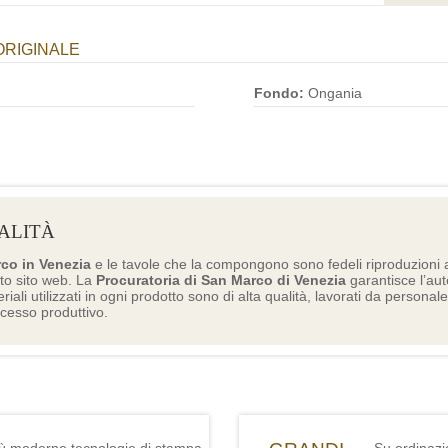
ORIGINALE
Fondo:
Ongania
ALITÀ
rco in Venezia
e le tavole che la compongono sono fedeli riproduzioni a
to sito web. La
Procuratoria di San Marco di Venezia
garantisce l’aute
eriali utilizzati in ogni prodotto sono di alta qualità, lavorati da personal
ocesso produttivo.