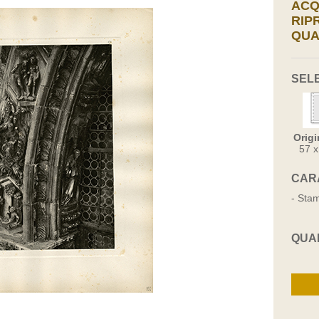
ACQ
RIP
QUA
SEL
Origi
57 
CAR
- Stam
QUA