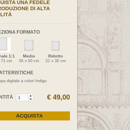
UISTA UNA FEDELE
RODUZIONE DI ALTA
LITÀ
EZIONA FORMATO
nale 1:1
Medio
Ridotto
x 71 cm
35 x 50 cm
21 x 30 cm
ATTERISTICHE
pa digitale a colori Indigo
€ 49,00
NTITÀ