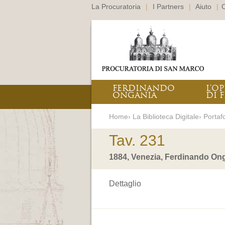
La Procuratoria
|
I Partners
|
Aiuto
|
C
FERDINANDO
L’O
ONGANIA
DI F
Home› La Biblioteca Digitale› Portafo
Tav. 231
1884, Venezia, Ferdinando Ong
Dettaglio