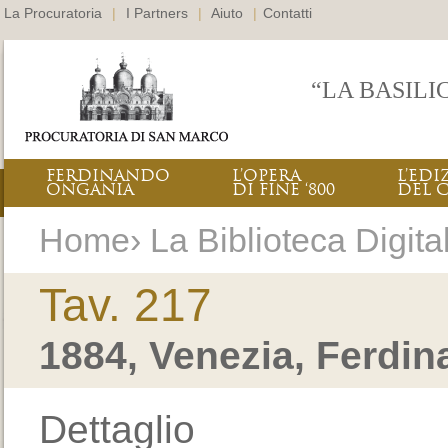
La Procuratoria
|
I Partners
|
Aiuto
|
Contatti
“LA BASILI
FERDINANDO
L’OPERA
L’EDI
ONGANIA
DI FINE ‘800
DEL 
Home› La Biblioteca Digital
Tav. 217
1884, Venezia, Ferdi
Dettaglio