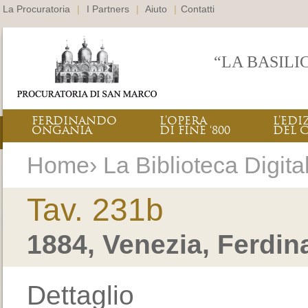
La Procuratoria
|
I Partners
|
Aiuto
|
Contatti
“LA BASILI
FERDINANDO
L’OPERA
L’EDI
ONGANIA
DI FINE ‘800
DEL 
Home› La Biblioteca Digital
Tav. 231b
1884, Venezia, Ferdi
Dettaglio