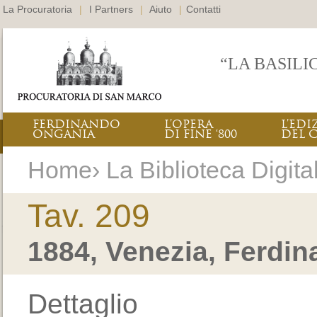
La Procuratoria
|
I Partners
|
Aiuto
|
Contatti
“LA BASILI
FERDINANDO
L’OPERA
L’EDI
ONGANIA
DI FINE ‘800
DEL 
Home› La Biblioteca Digital
Tav. 209
1884, Venezia, Ferdi
Dettaglio