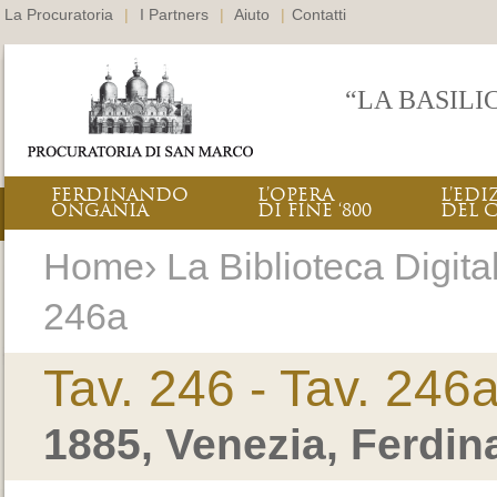
La Procuratoria
|
I Partners
|
Aiuto
|
Contatti
“LA BASILI
FERDINANDO
L’OPERA
L’EDI
ONGANIA
DI FINE ‘800
DEL 
Home› La Biblioteca Digitale
246a
Tav. 246 - Tav. 246
1885, Venezia, Ferdi