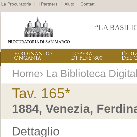
La Procuratoria
|
I Partners
|
Aiuto
|
Contatti
“LA BASILI
FERDINANDO
L’OPERA
L’EDI
ONGANIA
DI FINE ‘800
DEL 
Home› La Biblioteca Digital
Tav. 165*
1884, Venezia, Ferdi
Dettaglio