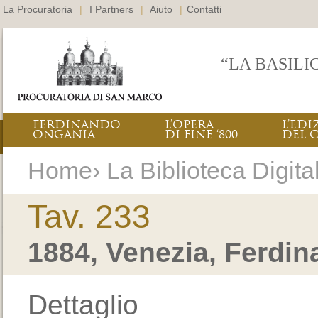
La Procuratoria
|
I Partners
|
Aiuto
|
Contatti
“LA BASILI
FERDINANDO
L’OPERA
L’EDI
ONGANIA
DI FINE ‘800
DEL 
Home› La Biblioteca Digital
Tav. 233
1884, Venezia, Ferdi
Dettaglio