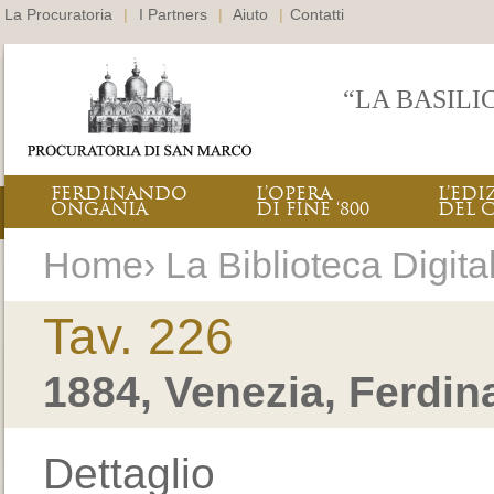
La Procuratoria
|
I Partners
|
Aiuto
|
Contatti
“LA BASILI
FERDINANDO
L’OPERA
L’EDI
ONGANIA
DI FINE ‘800
DEL 
Home› La Biblioteca Digital
Tav. 226
1884, Venezia, Ferdi
Dettaglio