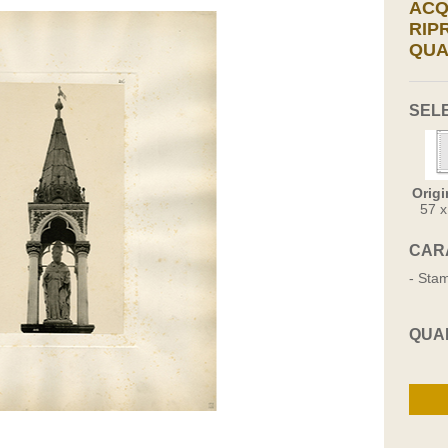
ACQ
RIP
QUA
SEL
Origi
57 
CAR
- Stam
QUA