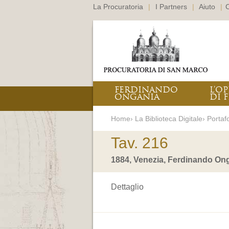
La Procuratoria
|
I Partners
|
Aiuto
|
C
FERDINANDO
L’O
ONGANIA
DI F
Home› La Biblioteca Digitale› Portafo
Tav. 216
1884, Venezia, Ferdinando Ong
Dettaglio