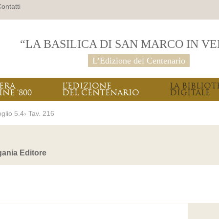
ontatti
“LA BASILICA DI SAN MARCO IN V
L’Edizione del Centenario
PERA
L’EDIZIONE
LA BIBLIOT
INE ‘800
DEL CENTENARIO
DIGITALE
glio 5.4› Tav. 216
ania Editore