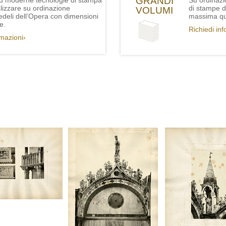
GRANDI
iù moderne tecnologie di stampa
Su ordinazi
lizzare su ordinazione
di stampe de
VOLUMI
fedeli dell’Opera con dimensioni
massima qua
e.
Richiedi in
rmazioni›