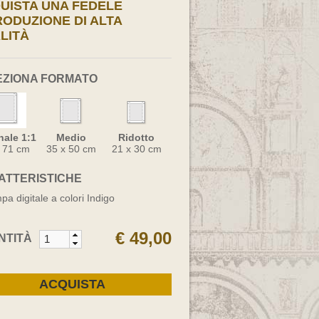
UISTA UNA FEDELE
RODUZIONE DI ALTA
LITÀ
EZIONA FORMATO
nale 1:1
Medio
Ridotto
x 71 cm
35 x 50 cm
21 x 30 cm
ATTERISTICHE
pa digitale a colori Indigo
€ 49,00
NTITÀ