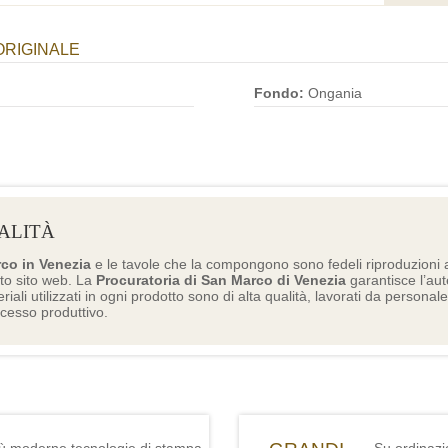
ORIGINALE
Fondo:
Ongania
ALITÀ
rco in Venezia
e le tavole che la compongono sono fedeli riproduzioni a
to sito web. La
Procuratoria di San Marco di Venezia
garantisce l’aute
eriali utilizzati in ogni prodotto sono di alta qualità, lavorati da personal
ocesso produttivo.