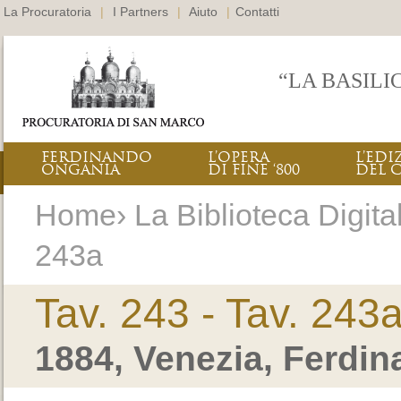
La Procuratoria
|
I Partners
|
Aiuto
|
Contatti
“LA BASILI
FERDINANDO
L’OPERA
L’EDI
ONGANIA
DI FINE ‘800
DEL 
Home› La Biblioteca Digitale
243a
Tav. 243 - Tav. 243
1884, Venezia, Ferdi