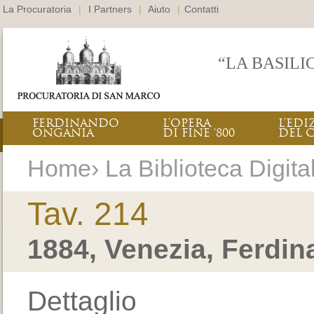
La Procuratoria
|
I Partners
|
Aiuto
|
Contatti
“LA BASILI
FERDINANDO
L’OPERA
L’EDI
ONGANIA
DI FINE ‘800
DEL 
Home› La Biblioteca Digital
Tav. 214
1884, Venezia, Ferdi
Dettaglio