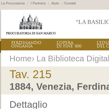
La Procuratoria
|
I Partners
|
Aiuto
|
Contatti
“LA BASILI
FERDINANDO
L’OPERA
L’EDI
ONGANIA
DI FINE ‘800
DEL 
Home› La Biblioteca Digital
Tav. 215
1884, Venezia, Ferdi
Dettaglio