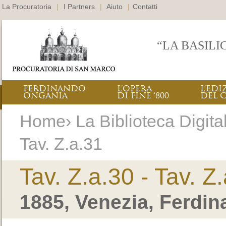
La Procuratoria
|
I Partners
|
Aiuto
|
Contatti
“LA BASILI
FERDINANDO
L’OPERA
L’EDI
ONGANIA
DI FINE ‘800
DEL 
Home› La Biblioteca Digitale
Tav. Z.a.31
Tav. Z.a.30 - Tav. Z
1885, Venezia, Ferdi