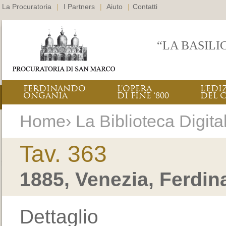
La Procuratoria
|
I Partners
|
Aiuto
|
Contatti
“LA BASILI
FERDINANDO
L’OPERA
L’EDI
ONGANIA
DI FINE ‘800
DEL 
Home› La Biblioteca Digital
Tav. 363
1885, Venezia, Ferdi
Dettaglio