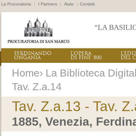
La Procuratoria
|
I Partners
|
Aiuto
|
Contatti
“LA BASILI
FERDINANDO
L’OPERA
L’EDI
ONGANIA
DI FINE ‘800
DEL 
Home› La Biblioteca Digitale
Tav. Z.a.14
Tav. Z.a.13 - Tav. Z
1885, Venezia, Ferdi