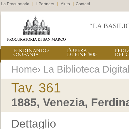
La Procuratoria
|
I Partners
|
Aiuto
|
Contatti
“LA BASILI
FERDINANDO
L’OPERA
L’EDI
ONGANIA
DI FINE ‘800
DEL 
Home› La Biblioteca Digital
Tav. 361
1885, Venezia, Ferdi
Dettaglio