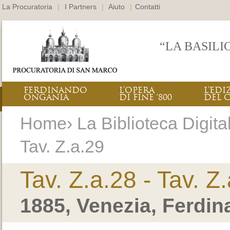
La Procuratoria
|
I Partners
|
Aiuto
|
Contatti
“LA BASILI
FERDINANDO
L’OPERA
L’EDI
ONGANIA
DI FINE ‘800
DEL 
Home› La Biblioteca Digitale
Tav. Z.a.29
Tav. Z.a.28 - Tav. Z
1885, Venezia, Ferdi