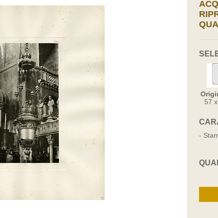
ACQ
RIP
QUA
SEL
Origi
57 
CAR
- Stam
QUA