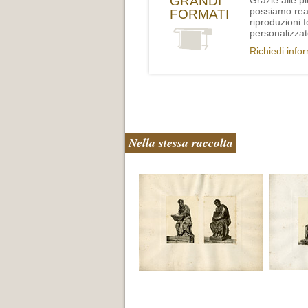
GRANDI
Grazie alle p
possiamo rea
FORMATI
riproduzioni 
personalizzat
Richiedi info
Nella stessa raccolta