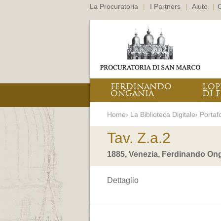
La Procuratoria
|
I Partners
|
Aiuto
|
C
FERDINANDO
L’O
ONGANIA
DI F
Home› La Biblioteca Digitale› Portafo
Tav. Z.a.2
1885, Venezia, Ferdinando Ong
Dettaglio