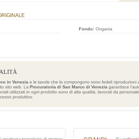
ORIGINALE
Fondo:
Ongania
ALITÀ
rco in Venezia
e le tavole che la compongono sono fedeli riproduzioni a
to sito web. La
Procuratoria di San Marco di Venezia
garantisce l’aute
eriali utilizzati in ogni prodotto sono di alta qualità, lavorati da personal
ocesso produttivo.