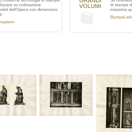
GRANDI
iù moderne tecnologie di stampa
Su ordinazi
lizzare su ordinazione
di stampe de
VOLUMI
fedeli dell’Opera con dimensioni
massima qua
e.
Richiedi in
rmazioni›