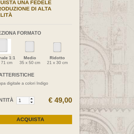
UISTA UNA FEDELE
RODUZIONE DI ALTA
LITÀ
EZIONA FORMATO
nale 1:1
Medio
Ridotto
x 71 cm
35 x 50 cm
21 x 30 cm
ATTERISTICHE
pa digitale a colori Indigo
€ 49,00
NTITÀ