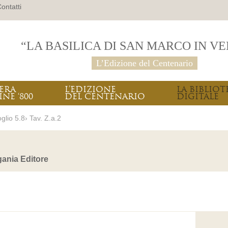
ontatti
“LA BASILICA DI SAN MARCO IN V
L’Edizione del Centenario
PERA
L’EDIZIONE
LA BIBLIOT
INE ‘800
DEL CENTENARIO
DIGITALE
glio 5.8› Tav. Z.a.2
ania Editore