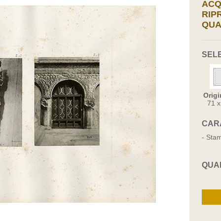
ACQ
RIP
QUA
SEL
Origi
71 
CAR
- Stam
QUA