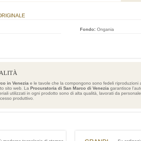
ORIGINALE
Fondo:
Ongania
ALITÀ
rco in Venezia
e le tavole che la compongono sono fedeli riproduzioni a
to sito web. La
Procuratoria di San Marco di Venezia
garantisce l’aute
eriali utilizzati in ogni prodotto sono di alta qualità, lavorati da personal
ocesso produttivo.