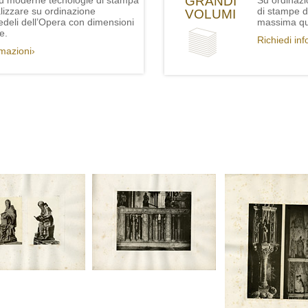
GRANDI
iù moderne tecnologie di stampa
Su ordinazi
lizzare su ordinazione
di stampe de
VOLUMI
fedeli dell’Opera con dimensioni
massima qua
e.
Richiedi in
rmazioni›