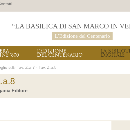
ontatti
“LA BASILICA DI SAN MARCO IN V
L’Edizione del Centenario
PERA
L’EDIZIONE
LA BIBLIOT
INE ‘800
DEL CENTENARIO
DIGITALE
glio 5.8› Tav. Z.a.7 - Tav. Z.a.8
Z.a.8
ania Editore