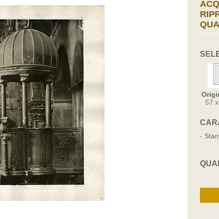
ACQ
RIP
QUA
SEL
Origi
57 
CAR
- Stam
QUA