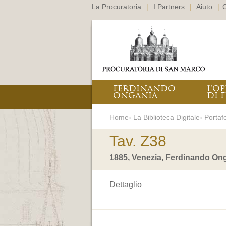
La Procuratoria
|
I Partners
|
Aiuto
|
C
FERDINANDO
L’O
ONGANIA
DI F
Home› La Biblioteca Digitale› Portafo
Tav. Z38
1885, Venezia, Ferdinando Ong
Dettaglio