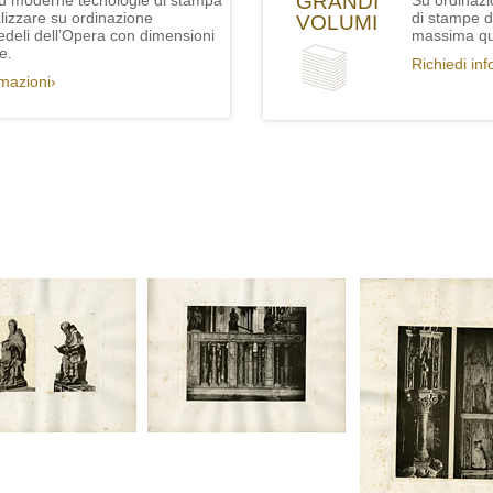
GRANDI
iù moderne tecnologie di stampa
Su ordinazi
lizzare su ordinazione
di stampe de
VOLUMI
fedeli dell’Opera con dimensioni
massima qua
e.
Richiedi in
rmazioni›