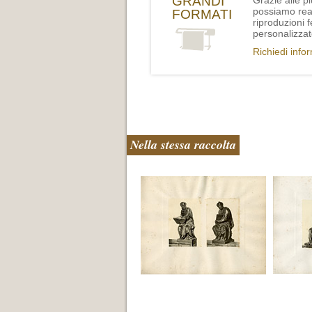
GRANDI
Grazie alle p
possiamo rea
FORMATI
riproduzioni 
personalizzat
Richiedi info
Nella stessa raccolta