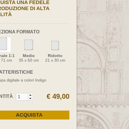
UISTA UNA FEDELE
RODUZIONE DI ALTA
LITÀ
EZIONA FORMATO
nale 1:1
Medio
Ridotto
x 71 cm
35 x 50 cm
21 x 30 cm
ATTERISTICHE
pa digitale a colori Indigo
€ 49,00
NTITÀ