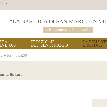
ontatti
“LA BASILICA DI SAN MARCO IN V
L’Edizione del Centenario
PERA
L’EDIZIONE
LA BIBLIOT
INE ‘800
DEL CENTENARIO
DIGITALE
glio 5.8› Tav. Z38
ania Editore