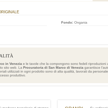
ORIGINALE
Fondo:
Ongania
ALITÀ
rco in Venezia
e le tavole che la compongono sono fedeli riproduzioni a
to sito web. La
Procuratoria di San Marco di Venezia
garantisce l’aute
eriali utilizzati in ogni prodotto sono di alta qualità, lavorati da personal
ocesso produttivo.