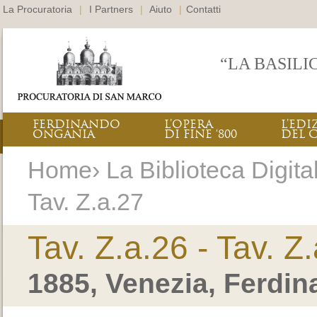
La Procuratoria
|
I Partners
|
Aiuto
|
Contatti
“LA BASILI
FERDINANDO
L’OPERA
L’EDI
ONGANIA
DI FINE ‘800
DEL 
Home› La Biblioteca Digitale
Tav. Z.a.27
Tav. Z.a.26 - Tav. Z
1885, Venezia, Ferdi