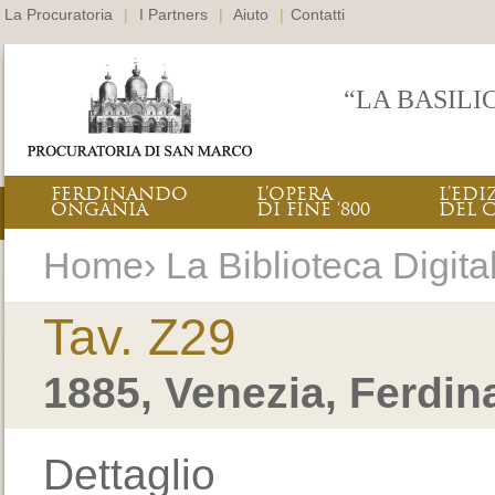
La Procuratoria
|
I Partners
|
Aiuto
|
Contatti
“LA BASILI
FERDINANDO
L’OPERA
L’EDI
ONGANIA
DI FINE ‘800
DEL 
Home› La Biblioteca Digital
Tav. Z29
1885, Venezia, Ferdi
Dettaglio