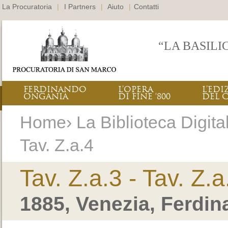
La Procuratoria
|
I Partners
|
Aiuto
|
Contatti
“LA BASILI
FERDINANDO
L’OPERA
L’EDI
ONGANIA
DI FINE ‘800
DEL 
Home› La Biblioteca Digitale
Tav. Z.a.4
Tav. Z.a.3 - Tav. Z.a
1885, Venezia, Ferdi