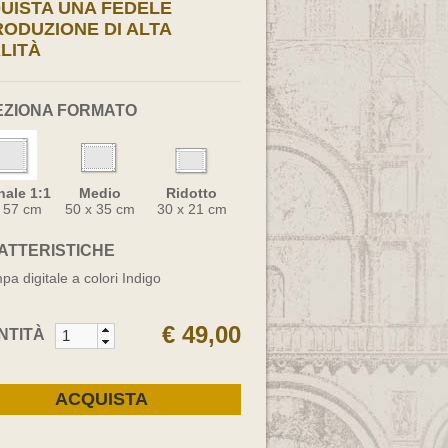
UISTA UNA FEDELE
RODUZIONE DI ALTA
LITÀ
EZIONA FORMATO
nale 1:1
Medio
Ridotto
x 57 cm
50 x 35 cm
30 x 21 cm
ATTERISTICHE
pa digitale a colori Indigo
€ 49,00
NTITÀ