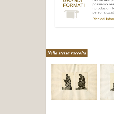
GRANDI
Grazie alle p
possiamo rea
FORMATI
riproduzioni 
personalizzat
Richiedi info
Nella stessa raccolta