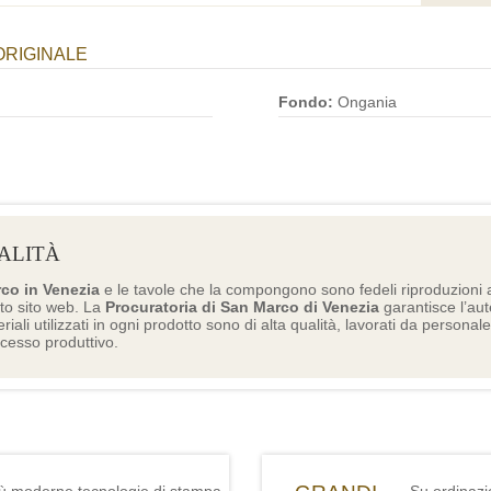
ORIGINALE
Fondo:
Ongania
ALITÀ
rco in Venezia
e le tavole che la compongono sono fedeli riproduzioni a
to sito web. La
Procuratoria di San Marco di Venezia
garantisce l’aute
eriali utilizzati in ogni prodotto sono di alta qualità, lavorati da personal
ocesso produttivo.