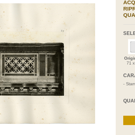
ACQ
RIP
QUA
SEL
Origi
71 
CAR
- Stam
QUA