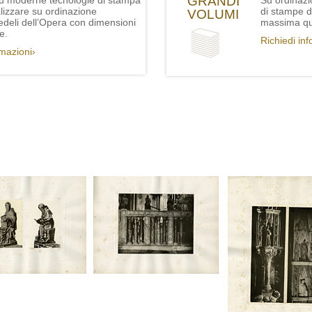
GRANDI
iù moderne tecnologie di stampa
Su ordinazi
lizzare su ordinazione
di stampe de
VOLUMI
fedeli dell’Opera con dimensioni
massima qua
e.
Richiedi in
rmazioni›