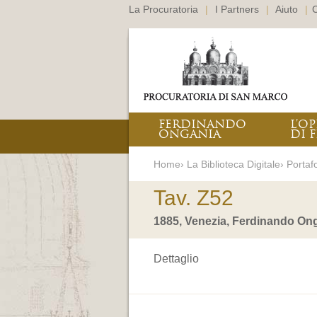
La Procuratoria
|
I Partners
|
Aiuto
|
C
FERDINANDO
L’O
ONGANIA
DI F
Home› La Biblioteca Digitale› Portafo
Tav. Z52
1885, Venezia, Ferdinando Ong
Dettaglio