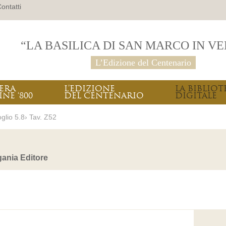
ontatti
“LA BASILICA DI SAN MARCO IN V
L’Edizione del Centenario
PERA
L’EDIZIONE
LA BIBLIOT
INE ‘800
DEL CENTENARIO
DIGITALE
glio 5.8› Tav. Z52
ania Editore