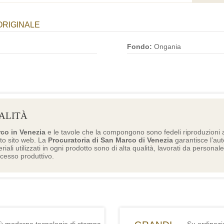
ORIGINALE
Fondo:
Ongania
ALITÀ
rco in Venezia
e le tavole che la compongono sono fedeli riproduzioni a
to sito web. La
Procuratoria di San Marco di Venezia
garantisce l’aute
eriali utilizzati in ogni prodotto sono di alta qualità, lavorati da personal
ocesso produttivo.