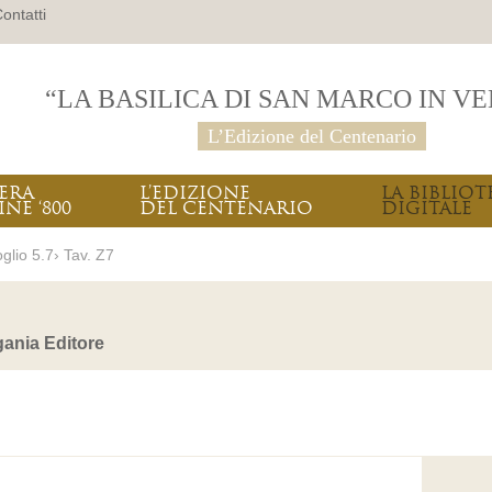
ontatti
“LA BASILICA DI SAN MARCO IN V
L’Edizione del Centenario
PERA
L’EDIZIONE
LA BIBLIOT
INE ‘800
DEL CENTENARIO
DIGITALE
glio 5.7› Tav. Z7
ania Editore