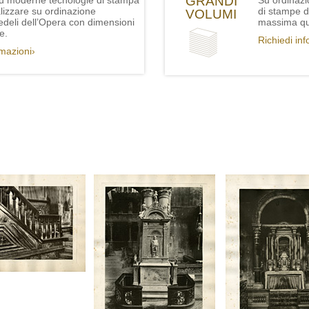
GRANDI
iù moderne tecnologie di stampa
Su ordinazi
lizzare su ordinazione
di stampe de
VOLUMI
fedeli dell’Opera con dimensioni
massima qua
e.
Richiedi in
rmazioni›