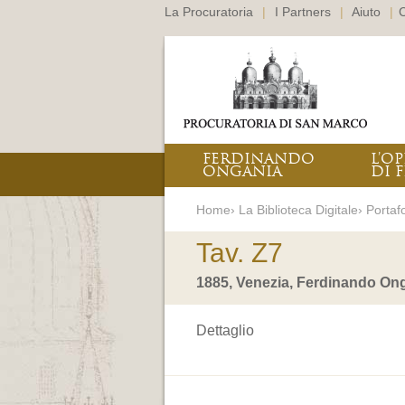
La Procuratoria
|
I Partners
|
Aiuto
|
C
FERDINANDO
L’O
ONGANIA
DI F
Home› La Biblioteca Digitale› Portafo
Tav. Z7
1885, Venezia, Ferdinando Ong
Dettaglio