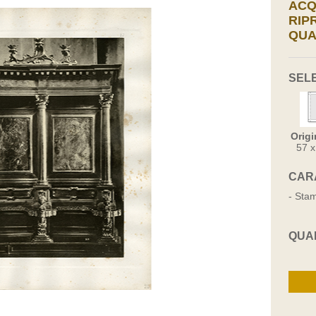
ACQ
RIP
QUA
SEL
Origi
57 
CAR
- Stam
QUA