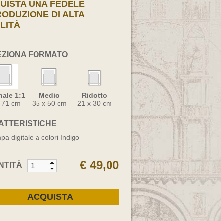
UISTA UNA FEDELE
RODUZIONE DI ALTA
LITÀ
EZIONA FORMATO
nale 1:1
Medio
Ridotto
x 71 cm
35 x 50 cm
21 x 30 cm
ATTERISTICHE
pa digitale a colori Indigo
€ 49,00
NTITÀ