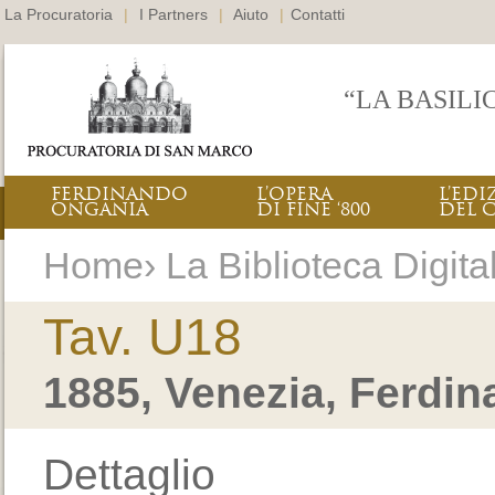
La Procuratoria
|
I Partners
|
Aiuto
|
Contatti
“LA BASILI
FERDINANDO
L’OPERA
L’EDI
ONGANIA
DI FINE ‘800
DEL 
Home› La Biblioteca Digital
Tav. U18
1885, Venezia, Ferdi
Dettaglio