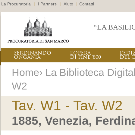
La Procuratoria
|
I Partners
|
Aiuto
|
Contatti
“LA BASILI
FERDINANDO
L’OPERA
L’EDI
ONGANIA
DI FINE ‘800
DEL 
Home› La Biblioteca Digital
W2
Tav. W1 - Tav. W2
1885, Venezia, Ferdi