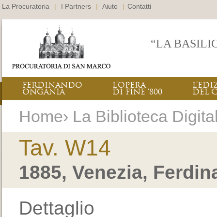
La Procuratoria
|
I Partners
|
Aiuto
|
Contatti
“LA BASILI
FERDINANDO
L’OPERA
L’EDI
ONGANIA
DI FINE ‘800
DEL 
Home› La Biblioteca Digital
Tav. W14
1885, Venezia, Ferdi
Dettaglio