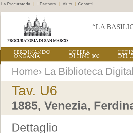
La Procuratoria
|
I Partners
|
Aiuto
|
Contatti
“LA BASILI
FERDINANDO
L’OPERA
L’EDI
ONGANIA
DI FINE ‘800
DEL 
Home› La Biblioteca Digital
Tav. U6
1885, Venezia, Ferdi
Dettaglio