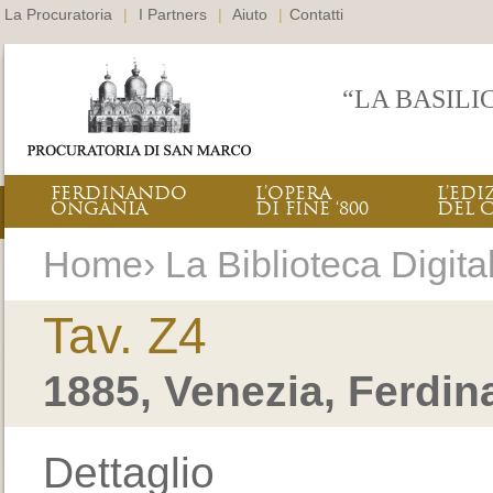
La Procuratoria
|
I Partners
|
Aiuto
|
Contatti
“LA BASILI
FERDINANDO
L’OPERA
L’EDI
ONGANIA
DI FINE ‘800
DEL 
Home› La Biblioteca Digital
Tav. Z4
1885, Venezia, Ferdi
Dettaglio