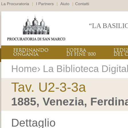
La Procuratoria
|
I Partners
|
Aiuto
|
Contatti
“LA BASILI
FERDINANDO
L’OPERA
L’EDI
ONGANIA
DI FINE ‘800
DEL 
Home› La Biblioteca Digital
Tav. U2-3-3a
1885, Venezia, Ferdi
Dettaglio