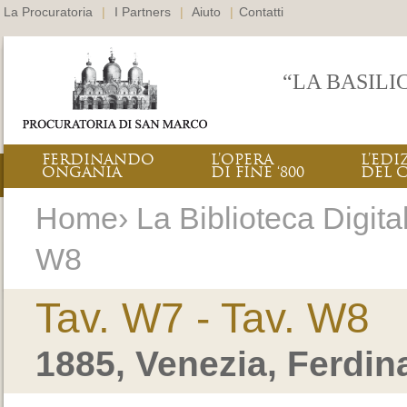
La Procuratoria
|
I Partners
|
Aiuto
|
Contatti
“LA BASILI
FERDINANDO
L’OPERA
L’EDI
ONGANIA
DI FINE ‘800
DEL 
Home› La Biblioteca Digital
W8
Tav. W7 - Tav. W8
1885, Venezia, Ferdi